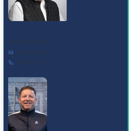
AMINE MBARKI
JONGERENWERKER
amine@r-newt.nl
06 144 65 729