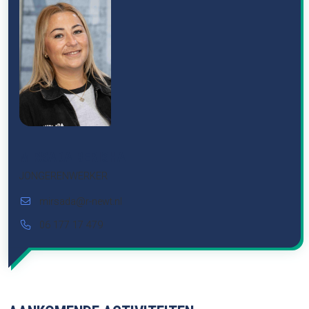
MIRSADA BERISHA
JONGERENWERKER
mirsada@r-newt.nl
06 177 17 479