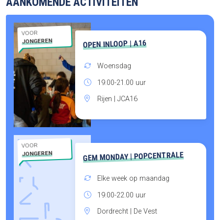
AANKOMENDE ACTIVITEITEN
VOOR
JONGEREN
OPEN INLOOP | A16
Woensdag
19.00-21.00 uur
Rijen | JCA16
VOOR
JONGEREN
GEM MONDAY | POPCENTRALE
Elke week op maandag
19.00-22.00 uur
Dordrecht | De Vest