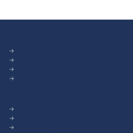
DIRECT NAAR
Activiteiten
Locaties
Nieuws
Werken bij R-Newt
ONZE DOELGROEPEN
Jongeren
Kids & ouders
Professionals & organisaties