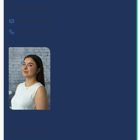
SHADIEM TEHUPELASURY
JONGERENWERKER
shadiem@r-newt.nl
06 514 43 535
BUSE TAMER
JONGERENWERKER