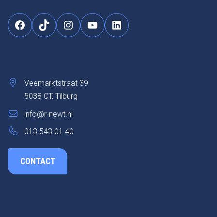
Facebook
TikTok
Instagram
YouTube
LinkedIn
CONTACT
Veemarktstraat 39
5038 CT, Tilburg
info@r-newt.nl
013 543 01 40
CONTACT