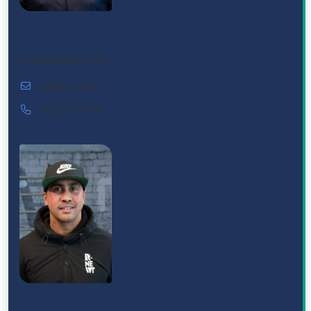
PIET DE HOND
JONGERENWERKER
piet@r-newt.nl
06 227 60 695