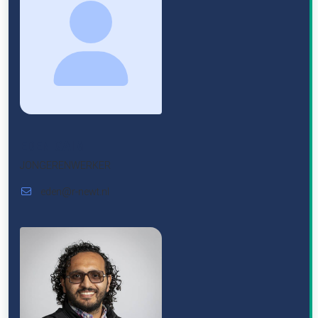
EDEN GAIM
JONGERENWERKER
eden@r-newt.nl