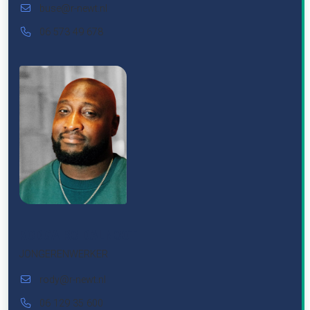
buse@r-newt.nl
06 573 49 678
RODGAIRO DALNOOT
JONGERENWERKER
rody@r-newt.nl
06 129 35 600