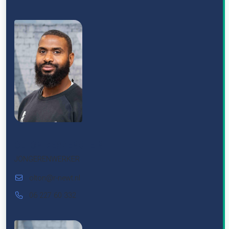
OLTON BERRENSTEIN
JONGERENWERKER
olton@r-newt.nl
06 227 60 332