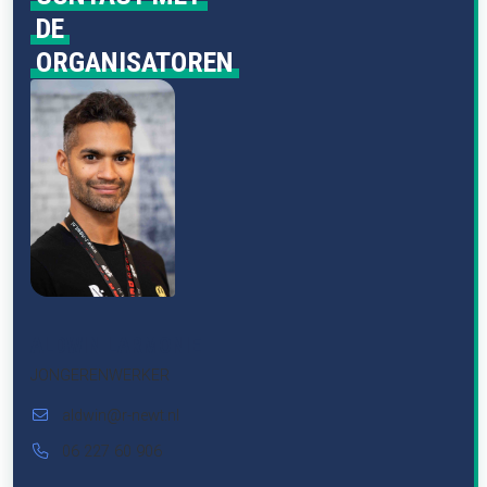
DE
ORGANISATOREN
ALDWIN LARMONIE
JONGERENWERKER
aldwin@r-newt.nl
06 227 60 906