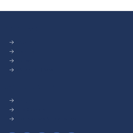
DIRECT NAAR
Activiteiten
Locaties
Nieuws
Werken bij R-Newt
ONZE DOELGROEPEN
Jongeren
Kids & ouders
Professionals & organisaties