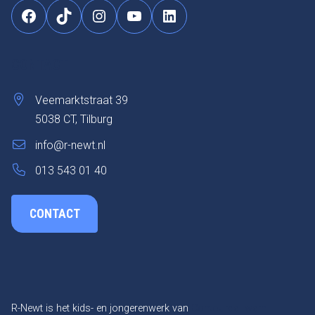
Facebook
TikTok
Instagram
YouTube
LinkedIn
CONTACT
Veemarktstraat 39
5038 CT, Tilburg
info@r-newt.nl
013 543 01 40
CONTACT
R-Newt is het kids- en jongerenwerk van
ContourdeTwern