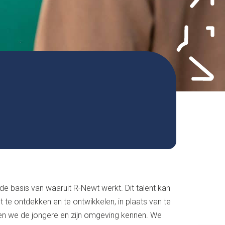
 de basis van waaruit R-Newt werkt. Dit talent kan
et te ontdekken en te ontwikkelen, in plaats van te
n we de jongere en zijn omgeving kennen. We