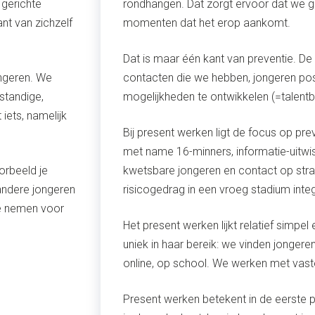
 gerichte
rondhangen. Dat zorgt ervoor dat we 
nt van zichzelf
momenten dat het erop aankomt.
Dat is maar één kant van preventie. De
ongeren. We
contacten die we hebben, jongeren pos
standige,
mogelijkheden te ontwikkelen (=talentb
ets, namelijk
Bij present werken ligt de focus op pr
met name 16-minners, informatie-uitwi
orbeeld je
kwetsbare jongeren en contact op straat
 andere jongeren
risicogedrag in een vroeg stadium inte
te nemen voor
Het present werken lijkt relatief simpe
uniek in haar bereik: we vinden jongeren
online, op school. We werken met vas
Present werken betekent in de eerste p