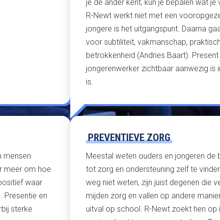
je de ander kent, kun je bepalen wat j
R-Newt werkt niet met een vooropgezet
jongere is het uitgangspunt. Daarna g
voor subtiliteit, vakmanschap, praktisch
betrokkenheid (Andries Baart). Presen
jongerenwerker zichtbaar aanwezig is 
is.
PREVENTIEVE ZORG
an mensen
Meestal weten ouders en jongeren de 
aar meer om hoe
tot zorg en ondersteuning zelf te vinde
positief waar
weg niet weten, zijn juist degenen die 
. Presentie en
mijden zorg en vallen op andere maniere
bij sterke
uitval op school. R-Newt zoekt hen op i