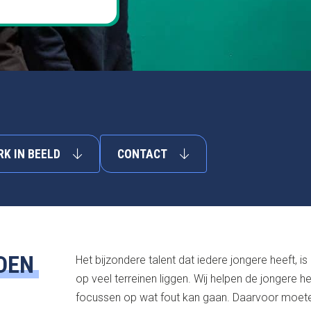
K IN BEELD
CONTACT
DEN
Het bijzondere talent dat iedere jongere heeft, is
op veel terreinen liggen. Wij helpen de jongere h
focussen op wat fout kan gaan. Daarvoor moete