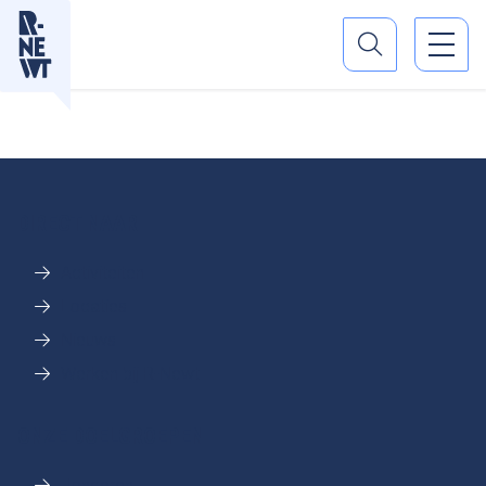
DIRECT NAAR
Activiteiten
Locaties
Nieuws
Werken bij R-Newt
ONZE DOELGROEPEN
Jongeren