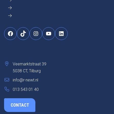
Kids & ouders
Professionals & organisaties
Facebook
TikTok
Instagram
YouTube
LinkedIn
CONTACT
Veemarktstraat 39
5038 CT, Tilburg
info@r-newt.nl
013 543 01 40
CONTACT